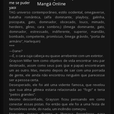
Mangá Online
TAG universo contemporâneo, estilo ocidental, omegaverse,
batalha romântica, (alfa dominante, playboy, galinha,
psicopata, gato, dominador, obcecado, louco, mimado,
herdeiro, gênio, cara sombrio,) (ômega dominante, gato,
dominador, estressado, indiferente, superior, mandão,
bombado, competente, promíscuo, ômega grávido, “porta de
armário”, Harlequin)
***
—Dane?
—É, o cara cuja cabeça eu quase arrebentei com um extintor.
Grayson Miller tem como objetivo de vida encontrar seu par
destinado, assim como seus pais (pai e papai) encontraram
um ao outro. Mas, mesmo depois de sair com uma porrada
de gente, ele ainda não encontrou ninguém que parecesse
ser a pessoa certa.
Desesperado, ele foi até uma vidente famosa, que revelou
que sua alma gêmea estaria relacionada ao “fogo” e teria
“peitos grandes”.
Mesmo desconfiado, Grayson ficou pensando em como
conectar essas pistas. Foi então que ele foi a uma festa de
feromônios onde, do nada, um incêndio começou.
Enquanto jogava charme e liberava feromônios para