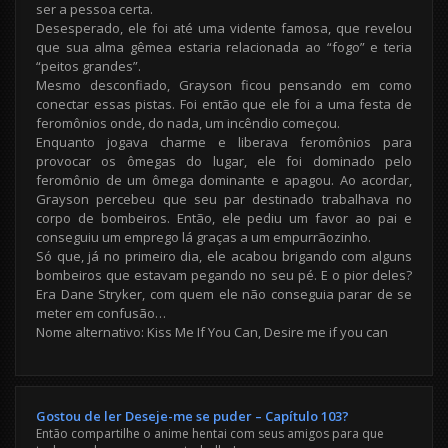
ser a pessoa certa.
Desesperado, ele foi até uma vidente famosa, que revelou
que sua alma gêmea estaria relacionada ao “fogo” e teria
“peitos grandes”.
Mesmo desconfiado, Grayson ficou pensando em como
conectar essas pistas. Foi então que ele foi a uma festa de
feromônios onde, do nada, um incêndio começou.
Enquanto jogava charme e liberava feromônios para
provocar os ômegas do lugar, ele foi dominado pelo
feromônio de um ômega dominante e apagou. Ao acordar,
Grayson percebeu que seu par destinado trabalhava no
corpo de bombeiros. Então, ele pediu um favor ao pai e
conseguiu um emprego lá graças a um empurrãozinho.
Só que, já no primeiro dia, ele acabou brigando com alguns
bombeiros que estavam pegando no seu pé. E o pior deles?
Era Dane Stryker, com quem ele não conseguia parar de se
meter em confusão…
Nome alternativo: Kiss Me If You Can, Desire me if you can
Gostou de ler Deseje-me se puder – Capítulo 103?
Então compartilhe o anime hentai com seus amigos para que