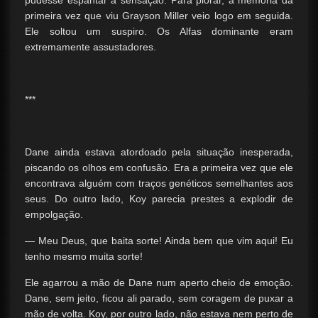
pudesse espantar a sensação. Para piorar, a memória da
primeira vez que viu Grayson Miller veio logo em seguida.
Ele soltou um suspiro. Os Alfas dominante eram
extremamente assustadores.
***
Dane ainda estava atordoado pela situação inesperada,
piscando os olhos em confusão. Era a primeira vez que ele
encontrava alguém com traços genéticos semelhantes aos
seus. Do outro lado, Koy parecia prestes a explodir de
empolgação.
— Meu Deus, que baita sorte! Ainda bem que vim aqui! Eu
tenho mesmo muita sorte!
Ele agarrou a mão de Dane num aperto cheio de emoção.
Dane, sem jeito, ficou ali parado, sem coragem de puxar a
mão de volta. Koy, por outro lado, não estava nem perto de