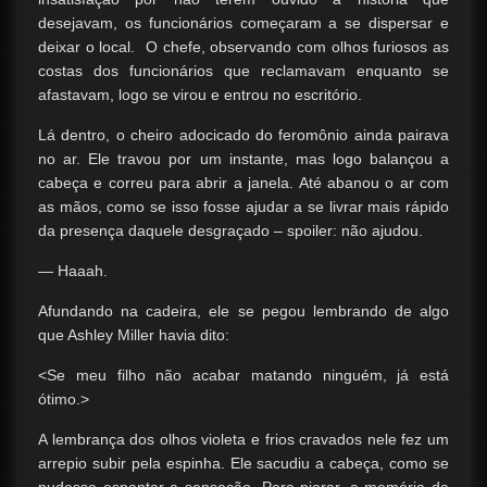
desejavam, os funcionários começaram a se dispersar e
deixar o local. O chefe, observando com olhos furiosos as
costas dos funcionários que reclamavam enquanto se
afastavam, logo se virou e entrou no escritório.
Lá dentro, o cheiro adocicado do feromônio ainda pairava
no ar. Ele travou por um instante, mas logo balançou a
cabeça e correu para abrir a janela. Até abanou o ar com
as mãos, como se isso fosse ajudar a se livrar mais rápido
da presença daquele desgraçado – spoiler: não ajudou.
— Haaah.
Afundando na cadeira, ele se pegou lembrando de algo
que Ashley Miller havia dito:
<Se meu filho não acabar matando ninguém, já está
ótimo.>
A lembrança dos olhos violeta e frios cravados nele fez um
arrepio subir pela espinha. Ele sacudiu a cabeça, como se