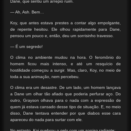
Dane, que sentiu um arrepio ruim.
— Ah, Ash. Bem…
Koy, que antes estava prestes a contar algo empolgante,
de repente hesitou. Ele olhou rapidamente para Dane,
pensou um pouco e, então, deu um sorrisinho travesso.
— É um segredo!
O clima no ambiente mudou na hora. O feromônio do
homem ficou mais intenso, e até um resquício de
hostilidade começou a surgir. Mas, claro, Koy, no meio de
toda a sua animação, nem percebeu.
O clima era um desastre. De um lado, um homem lançava
a Dane um olhar tão afiado que poderia perfurar aço. Do
outro, Grayson olhava para o nada com a expressão de
quem já estava cansado desse tipo de situação. E, no meio
disso, Dane tentava entender por que diabos esse cara
apareceu do nada para surtar com ele.
No entanto, Koi quebrou o gelo com um sorriso radiante: