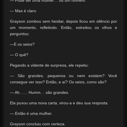
— Pode ser uma mulher… ou um homem.
— Mas é claro.
Grayson zombou sem hesitar, depois ficou em silêncio por
um momento, refletindo. Então, estreitou os olhos e
perguntou:
—E os seios?
— O quê?
Pegando a vidente de surpresa, ele repetiu:
— São grandes, pequenos ou nem existem? Você
consegue ver isso? Então, e aí? Os seios, como são?
— Ah…… Humm… são grandes.
Ela puxou uma nova carta, virou-a e deu sua resposta.
— Então é uma mulher.
Grayson concluiu com certeza.