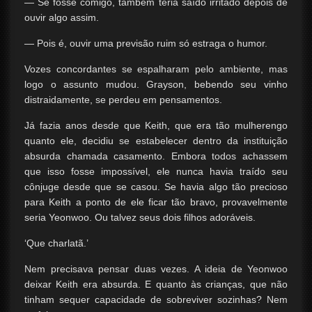
— Se fosse comigo, também teria saído irritado depois de
ouvir algo assim.
— Pois é, ouvir uma previsão ruim só estraga o humor.
Vozes concordantes se espalharam pelo ambiente, mas
logo o assunto mudou. Grayson, bebendo seu vinho
distraidamente, se perdeu em pensamentos.
Já fazia anos desde que Keith, que era tão mulherengo
quanto ele, decidiu se estabelecer dentro da instituição
absurda chamada casamento. Embora todos achassem
que isso fosse impossível, ele nunca havia traído seu
cônjuge desde que se casou. Se havia algo tão precioso
para Keith a ponto de ele ficar tão bravo, provavelmente
seria Yeonwoo. Ou talvez seus dois filhos adoráveis.
‘Que charlatã.’
Nem precisava pensar duas vezes. A ideia de Yeonwoo
deixar Keith era absurda. E quanto às crianças, que não
tinham sequer capacidade de sobreviver sozinhas? Nem