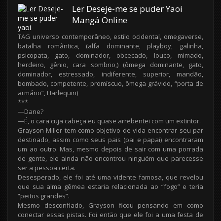
Ler Deseje-me se puder Yaoi
Mangá Online
TAG universo contemporâneo, estilo ocidental, omegaverse,
batalha romântica, (alfa dominante, playboy, galinha,
psicopata, gato, dominador, obcecado, louco, mimado,
herdeiro, gênio, cara sombrio,) (ômega dominante, gato,
dominador, estressado, indiferente, superior, mandão,
bombado, competente, promíscuo, ômega grávido, “porta de
armário”, Harlequin)
***
—Dane?
—É, o cara cuja cabeça eu quase arrebentei com um extintor.
Grayson Miller tem como objetivo de vida encontrar seu par
destinado, assim como seus pais (pai e papai) encontraram
um ao outro. Mas, mesmo depois de sair com uma porrada
de gente, ele ainda não encontrou ninguém que parecesse
ser a pessoa certa.
Desesperado, ele foi até uma vidente famosa, que revelou
que sua alma gêmea estaria relacionada ao “fogo” e teria
“peitos grandes”.
Mesmo desconfiado, Grayson ficou pensando em como
conectar essas pistas. Foi então que ele foi a uma festa de