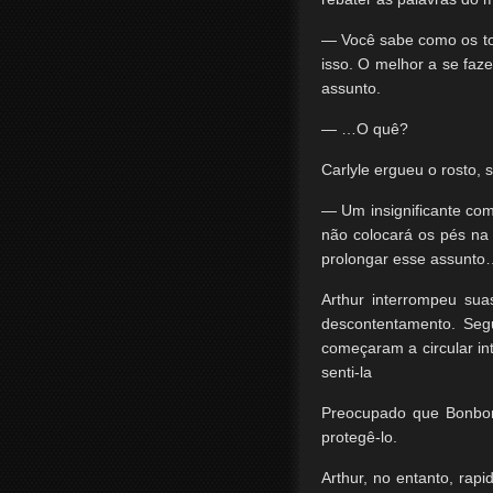
— Você sabe como os to
isso. O melhor a se faze
assunto.
— …O quê?
Carlyle ergueu o rosto,
— Um insignificante com
não colocará os pés na 
prolongar esse assunto
Arthur interrompeu su
descontentamento. Segu
começaram a circular in
senti-la
Preocupado que Bonbon 
protegê-lo.
Arthur, no entanto, rap