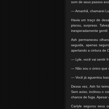
som de seus passos ecoo
— Amanhã, chamarei Lut
Havia um traço de desa
piscou, surpreso. Talv
inesperadamente gentil.
Ash permaneceu olhand
seguida, apenas segur
apertando a cintura de C
— Lyle, você vai sentir 
— Não sou o único que 
— Você já aguentou bast
Dessa vez, Ash foi tei
Sem aviso, inclinou o c
chance de fuga. Apesar 
Carlyle segurou seus 