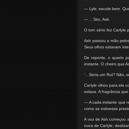
— Lyle, escute bem. Que
— …Sim, Ash.
O tom sério fez Carlyle 
Ash passou a mão pelos
Seus olhos estavam int
De repente, o quarto 
instante. O cheiro que A
‘…Seria um Rut? Não, se 
Carlyle olhou para ele 
estava. A fragrância que
— A cada instante que r
como se estivesse prest
A voz de Ash começou a 
nuca de Carlyle, desliza