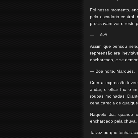
Foi nesse momento, enq
pela escadaria central
precisavam ver o rosto 
— …Avô.
Assim que pensou nele,
repreensão era inevitáv
encharcado, e se demora
— Boa noite, Marquês.
Com a expressão levem
andar, o olhar frio e 
roupas molhadas. Diant
cena carecia de qualque
Naquele dia, quando e
encharcado pela chuva, o
Talvez porque tenha aca