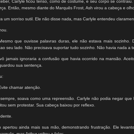
eber, Carlyle ficou tenso, como de costume, e seu corpo se contraiu
ça. Então, mesmo diante do Marquês Frost, Ash virou a cabeça e olho
a um sorriso sutil. Ele não disse nada, mas Carlyle entendeu clarament
mou.
 Mesmo que ouvisse palavras duras, ele não estava mais sozinho. 
 ao seu lado. Não precisava suportar tudo sozinho. Não havia nada a t
vô jamais ignoraria a confusão que havia ocorrido na mansão. Aceit
guardou sua sentença.
u:
Evite chamar atenção.
o sempre, soava como uma repreensão. Carlyle não podia negar que 
tou sem protestar. Sua cabeça baixou por reflexo.
udente.
 apertou ainda mais sua mão, demonstrando frustração. Ele levanto
arquês, mas Arthur voltou a falar: