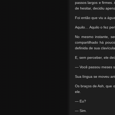
passos largos e firmes.
de hesitar, decidiu ape
Foi então que viu a águ
Aquilo… Aquilo o fez p
No mesmo instante, seu
compartilhado há pouc
definida de sua clavícula
E, sem perceber, ele de
— Você passou meses se
Sua língua se moveu an
Os braços de Ash, que o
ele.
— Eu?
— Sim.