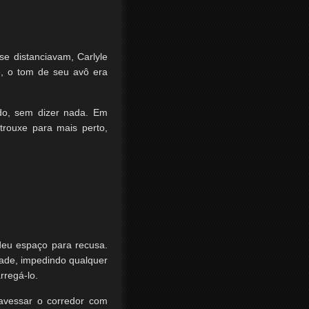
e distanciavam, Carlyle
e, o tom de seu avô era
do, sem dizer nada. Em
rouxe para mais perto,
deu espaço para recusa.
dade, impedindo qualquer
rregá-lo.
avessar o corredor com