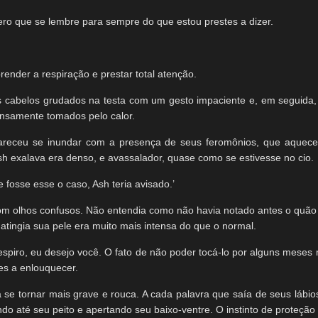
ro que se lembre para sempre do que estou prestes a dizer.
prender a respiração e prestar total atenção.
 cabelos grudados na testa com um gesto impaciente e, em seguida, v
ensamente tomados pelo calor.
pareceu se inundar com a presença de seus feromônios, que aque
sh exalava era denso, e avassalador, quase como se estivesse no cio.
fosse esse o caso, Ash teria avisado.’
com olhos confusos. Não entendia como não havia notado antes o quão
 atingia sua pele era muito mais intensa do que o normal.
espiro, eu desejo você. O fato de não poder tocá-lo por alguns meses
es a enlouquecer.
se tornar mais grave e rouca. A cada palavra que saía de seus lábios
ndo até seu peito e apertando seu baixo-ventre. O instinto de proteç