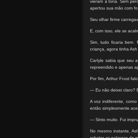
vieram à tona. Sem perc
apertou sua mão com for
Seu olhar firme carregav
E, com isso, ele se acal
Sim, tudo ficaria bem.
criança, agora tinha Ash
Carlyle sabia que seu a
repreendido e apenas a
Por fim, Arthur Frost falo
— Eu não deixei claro? 
A voz indiferente, com
então simplesmente acei
— Sinto muito. Fui impr
No mesmo instante, Ash
rebater as palavras do m