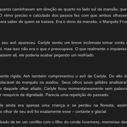
uanto caminhavam em direção ao quarto no lado sul da mansão, qu
. O ritmo preciso e calculado dos passos fez com que ambos olhass
para saber de quem se tratava. Era o dono da mansão, o Marquês Fros
 seu avô apareceu. Carlyle sentiu um breve incômodo tomar conta 
el, mas isso não era o que o preocupava. O que realmente o inquietava
ssem ali, ele poderia acabar pegando um resfriado.
ente rígida, Ash também cumprimentou o avô de Carlyle. Do alto d
implacável do marquês os avaliou. Seus olhos azuis gélidos analisar
e daquele olhar afiado, Carlyle ficou momentaneamente sem palavra
r resquício de dignidade. Parecia uma repetição do passado.
le ainda era apenas uma criança e se perdeu na floresta, assi
 olhar de seu avô foi exatamente esse – cortante e glacial.
bado de ter um conflito com o filho do conde Inverness, memórias d