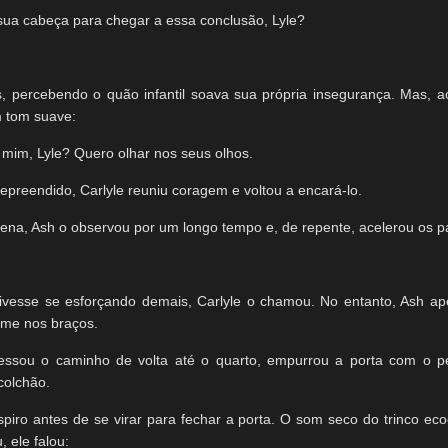
ua cabeça para chegar a essa conclusão, Lyle?
s, percebendo o quão infantil soava sua própria insegurança. Mas, a
 tom suave:
mim, Lyle? Quero olhar nos seus olhos.
epreendido, Carlyle reuniu coragem e voltou a encará-lo.
na, Ash o observou por um longo tempo e, de repente, acelerou os p
ivesse se esforçando demais, Carlyle o chamou. No entanto, Ash 
rme nos braços.
vessou o caminho de volta até o quarto, empurrou a porta com o p
colchão.
piro antes de se virar para fechar a porta. O som seco do trinco eco
, ele falou: