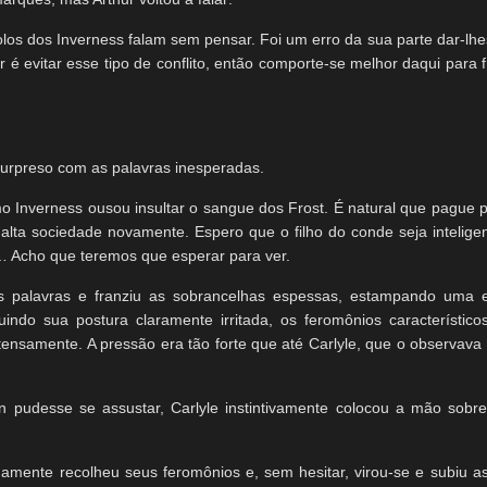
los dos Inverness falam sem pensar. Foi um erro da sua parte dar-lh
r é evitar esse tipo de conflito, então comporte-se melhor daqui para f
 surpreso com as palavras inesperadas.
o Inverness ousou insultar o sangue dos Frost. É natural que pague p
alta sociedade novamente. Espero que o filho do conde seja inteligen
… Acho que teremos que esperar para ver.
as palavras e franziu as sobrancelhas espessas, estampando uma 
indo sua postura claramente irritada, os feromônios característic
tensamente. A pressão era tão forte que até Carlyle, que o observava 
pudesse se assustar, Carlyle instintivamente colocou a mão sobr
idamente recolheu seus feromônios e, sem hesitar, virou-se e subiu