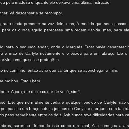
u pela madeira enquanto ele deixava uma última instrução:
her. Vá descansar e se recompor.
grado ainda presente na voz dele, mas, à medida que seus passos s
ez para os outros aquilo parecesse uma ordem ríspida, mas, para el
o para o segundo andar, onde o Marquês Frost havia desapareci
ou a mão de Carlyle novamente e o puxou para um abraço. Ele o t
arlyle como quisesse protegê-lo.
frio no caminho, então acho que vai ter que se aconchegar a mim.
se molhou. Estou bem.
ante. Agora, me deixe cuidar de você, sim?
moso. Ele, que normalmente cedia a qualquer pedido de Carlyle, não 
orpo, passou um braço sob os joelhos de Carlyle e o ergueu com facili
do peso semelhante entre os dois, Ash nunca teve dificuldades para ca
ombros, surpreso. Tomando isso como um sinal, Ash começou a atr