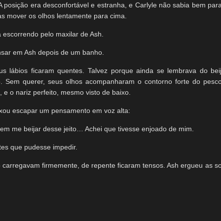
 A posição era desconfortável e estranha, e Carlyle não sabia bem par
nas mover os olhos lentamente para cima.
a escorrendo pelo maxilar de Ash.
ensar em Ash depois de um banho.
s lábios ficaram quentes. Talvez porque ainda se lembrava do be
o. Sem querer, seus olhos acompanharam o contorno forte do pesco
, e o nariz perfeito, mesmo visto de baixo.
ixou escapar um pensamento em voz alta:
m me beijar desse jeito… Achei que tivesse enjoado de mim.
tes que pudesse impedir.
 carregavam firmemente, de repente ficaram tensos. Ash ergueu as s