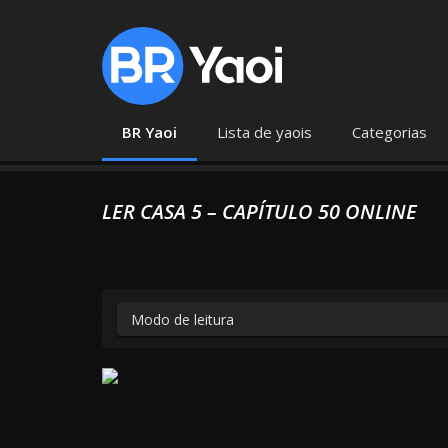
BR Yaoi
Lista de yaois
Categorias
LER CASA 5 – CAPÍTULO 50 ONLINE