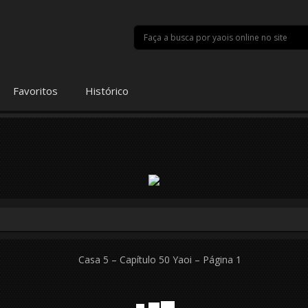
Favoritos
Histórico